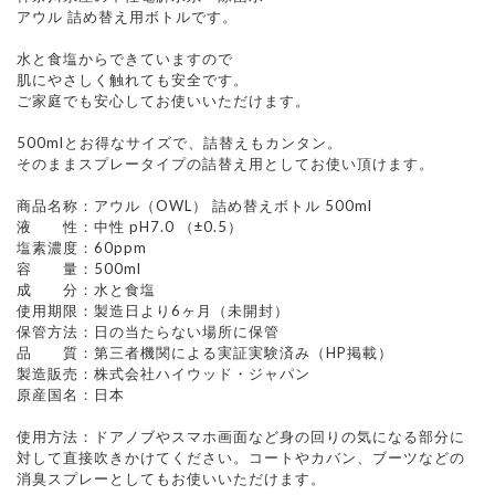
アウル 詰め替え用ボトルです。
水と食塩からできていますので
肌にやさしく触れても安全です。
ご家庭でも安心してお使いいただけます。
500mlとお得なサイズで、詰替えもカンタン。
そのままスプレータイプの詰替え用としてお使い頂けます。
商品名称：アウル（OWL） 詰め替えボトル 500ml
液 性：中性 pH7.0 （±0.5）
塩素濃度：60ppm
容 量：500ml
成 分：水と食塩
使用期限：製造日より6ヶ月（未開封）
保管方法：日の当たらない場所に保管
品 質：第三者機関による実証実験済み（HP掲載）
製造販売：株式会社ハイウッド・ジャパン
原産国名：日本
使用方法：ドアノブやスマホ画面など身の回りの気になる部分に
対して直接吹きかけてください。コートやカバン、ブーツなどの
消臭スプレーとしてもお使いいただけます。